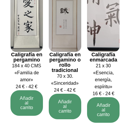
Caligrafía en
Caligrafía en
Caligrafía
pergamino
pergamino o
enmarcada
rollo
184 x 40 CMS
21 x 30
tradicional
«Familia de
«Esencia,
70 x 30.
amor»
energía,
«Sinceridad»
24
€
-
42
€
espíritu»
24
€
-
42
€
16
€
-
24
€
Añadir
Añadir
al
Añadir
al
carrito
al
carrito
carrito