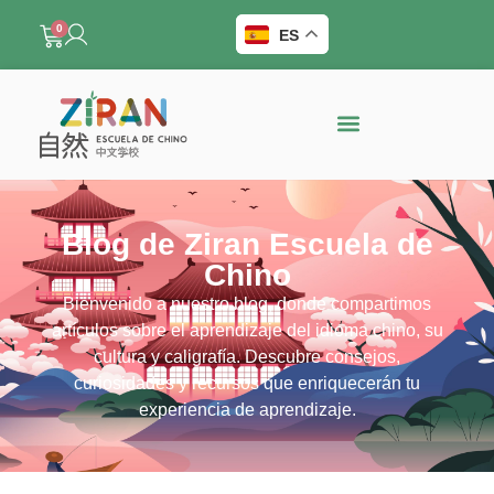
0
ES
Blog de Ziran Escuela de
Chino
Bienvenido a nuestro blog, donde compartimos
artículos sobre el aprendizaje del idioma chino, su
cultura y caligrafía. Descubre consejos,
curiosidades y recursos que enriquecerán tu
experiencia de aprendizaje.