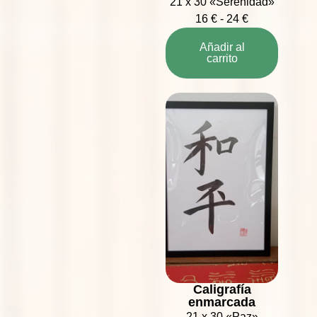
21 x 30 «Serenidad»
16
€
-
24
€
Añadir al
carrito
Caligrafía
enmarcada
21 x 30 «Paz»