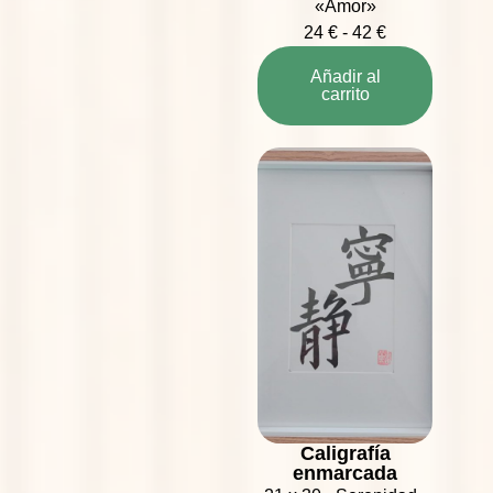
«Amor»
24
€
-
42
€
Añadir al
carrito
Caligrafía
enmarcada