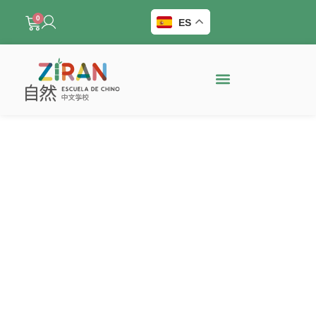
0
ES
Caligrafías personalizadas
Cada pieza es única, realizada en papel de alta
calidad. Escoge entre crear un diseño
personalizado con tu texto favorito o elegir uno de
nuestros textos tradicionales chinos.
Haz tu pedido aún más especial con un vídeo que
documenta el proceso de creación de tu caligrafía.
Descubre cada trazo y la dedicación detrás del
arte tradicional chino, creando un recuerdo único