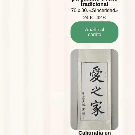
tradicional
70 x 30. «Sinceridad»
24
€
-
42
€
Añadir al
carrito
Caligrafía en