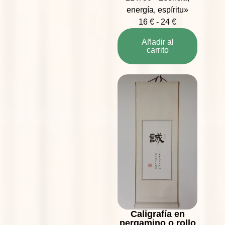
energía, espíritu»
16
€
-
24
€
Añadir al
carrito
Caligrafía en
pergamino o rollo