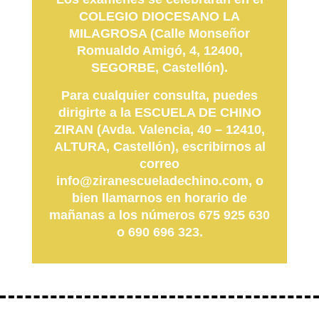
COLEGIO DIOCESANO LA
MILAGROSA (Calle Monseñor
Romualdo Amigó, 4, 12400,
SEGORBE, Castellón).
Para cualquier consulta, puedes
dirigirte a la ESCUELA DE CHINO
ZIRAN (Avda. Valencia, 40 – 12410,
ALTURA, Castellón), escribirnos al
correo
info@ziranescueladechino.com, o
bien llamarnos en horario de
mañanas a los números 675 925 630
o 690 696 323.