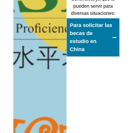
pueden servir para
diversas situaciones:
Para solicitar las
becas de
estudio en
China
Si deseas solicitar las
becas del Gobierno
Chino-Hanban para
estudiar un curso de
chino, un grado, un
máster o incluso un
doctorado en China,
necesitarás un
certificado de HSK y/o
HSKK (oral).