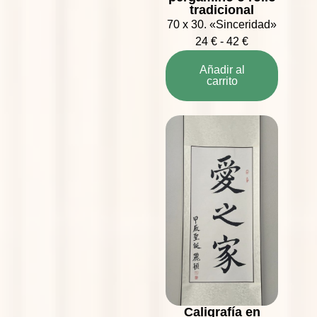
tradicional
70 x 30. «Sinceridad»
24
€
-
42
€
Añadir al
carrito
Caligrafía en