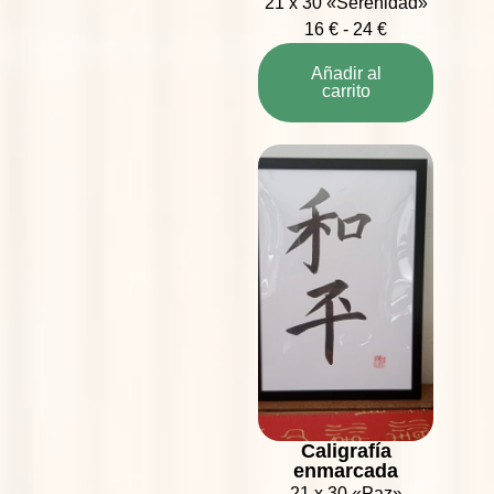
21 x 30 «Serenidad»
16
€
-
24
€
Añadir al
carrito
Caligrafía
enmarcada
21 x 30 «Paz»