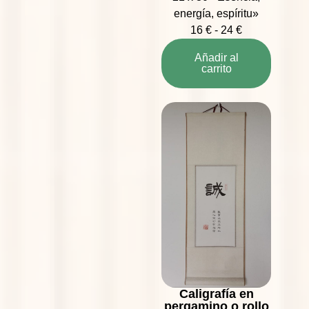
energía, espíritu»
16
€
-
24
€
Añadir al
carrito
Caligrafía en
pergamino o rollo