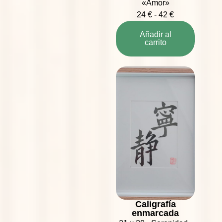
«Amor»
24
€
-
42
€
Añadir al
carrito
Caligrafía
enmarcada