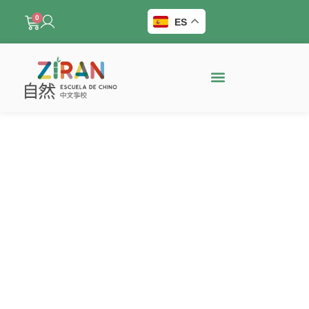
0
ES
Caligrafías personalizadas
Cada pieza es única, realizada en papel de alta
calidad. Escoge entre crear un diseño
personalizado con tu texto favorito o elegir uno de
nuestros textos tradicionales chinos.
Haz tu pedido aún más especial con un vídeo que
documenta el proceso de creación de tu caligrafía.
Descubre cada trazo y la dedicación detrás del
arte tradicional chino, creando un recuerdo único