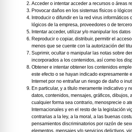
Acceder o intentar acceder a recursos o áreas r
Provocar daños en los sistemas físicos o lógico
Introducir o difundir en la red virus informático
lógicos de la empresa, proveedores o de tercero
Intentar acceder, utilizar y/o manipular los dato
Reproducir o copiar, distribuir, permitir el acc
menos que se cuente con la autorización del titu
Suprimir, ocultar o manipular las notas sobre de
incorporados a los contenidos, así como los di
Obtener e intentar obtener los contenidos emple
este efecto o se hayan indicado expresamente e
Internet por no entrañar un riesgo de daño o inu
En particular, y a título meramente indicativo y 
datos, contenidos, mensajes, gráficos, dibujos, 
cualquier forma sea contrario, menosprecie o at
Internacionales y en el resto de la legislación v
contrarias a la ley, a la moral, a las buenas co
pensamientos discriminatorios por razón de sexo
elementos, mensajes y/o servicios delictivos, vi