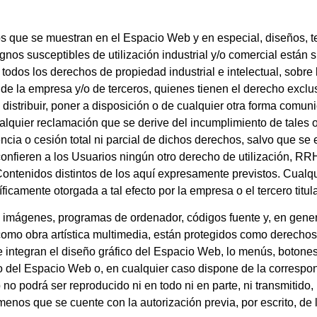
s que se muestran en el Espacio Web y en especial, diseños, te
nos susceptibles de utilización industrial y/o comercial están 
 todos los derechos de propiedad industrial e intelectual, sobre
e la empresa y/o de terceros, quienes tienen el derecho exclusi
 distribuir, poner a disposición o de cualquier otra forma comun
quier reclamación que se derive del incumplimiento de tales o
encia o cesión total ni parcial de dichos derechos, salvo que se
ieren a los Usuarios ningún otro derecho de utilización, RRHH,
ntenidos distintos de los aquí expresamente previstos. Cualqu
ficamente otorgada a tal efecto por la empresa o el tercero titu
s, imágenes, programas de ordenador, códigos fuente y, en genera
como obra artística multimedia, están protegidos como derechos 
ue integran el diseño gráfico del Espacio Web, lo menús, botone
do del Espacio Web o, en cualquier caso dispone de la correspon
o podrá ser reproducido ni en todo ni en parte, ni transmitido,
enos que se cuente con la autorización previa, por escrito, de l