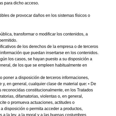
as para dicho acceso.
ptibles de provocar daños en los sistemas físicos o
ública, transformar o modificar los contenidos, a
permitido.
ificativos de los derechos de la empresa o de terceros
 información que puedan insertarse en los contenidos.
egún los casos, se hayan puesto a su disposición a
eneral, de los que se empleen habitualmente en
r o poner a disposición de terceros informaciones,
e y, en general, cualquier clase de material que: • De
as reconocidas constitucionalmente, en los Tratados
atorias, difamatorias, violentas o, en general,
ncite o promueva actuaciones, actitudes o
 a disposición o permita acceder a productos,
s a la ley, a la moral y a las buenas costumbres