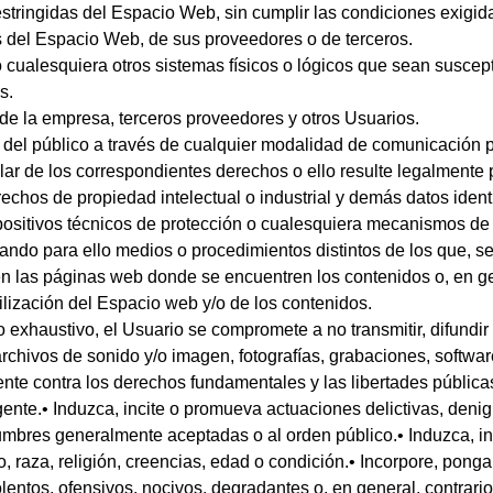
estringidas del Espacio Web, sin cumplir las condiciones exigid
s del Espacio Web, de sus proveedores o de terceros.
s o cualesquiera otros sistemas físicos o lógicos que sean susce
s.
s de la empresa, terceros proveedores y otros Usuarios.
eso del público a través de cualquier modalidad de comunicación p
lar de los correspondientes derechos o ello resulte legalmente 
rechos de propiedad intelectual o industrial y demás datos ident
spositivos técnicos de protección o cualesquiera mecanismos de
ando para ello medios o procedimientos distintos de los que, s
n las páginas web donde se encuentren los contenidos o, en g
tilización del Espacio web y/o de los contenidos.
no exhaustivo, el Usuario se compromete a no transmitir, difundi
archivos de sonido y/o imagen, fotografías, grabaciones, softwar
ente contra los derechos fundamentales y las libertades públic
igente.• Induzca, incite o promueva actuaciones delictivas, denigr
stumbres generalmente aceptadas o al orden público.• Induzca, i
, raza, religión, creencias, edad o condición.• Incorpore, ponga
olentos, ofensivos, nocivos, degradantes o, en general, contrario