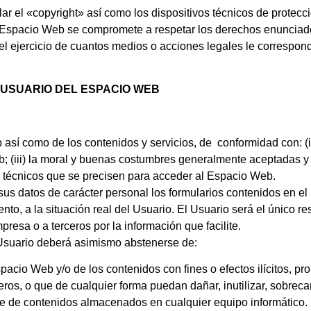
lar el «copyright» así como los dispositivos técnicos de prote
e Espacio Web se compromete a respetar los derechos enunciados
el ejercicio de cuantos medios o acciones legales le correspo
 USUARIO DEL ESPACIO WEB
sí como de los contenidos y servicios, de conformidad con: (i) 
(iii) la moral y buenas costumbres generalmente aceptadas y (i
 técnicos que se precisen para acceder al Espacio Web.
 sus datos de carácter personal los formularios contenidos en 
, a la situación real del Usuario. El Usuario será el único re
presa o a terceros por la información que facilite.
l Usuario deberá asimismo abstenerse de:
pacio Web y/o de los contenidos con fines o efectos ilícitos, 
ros, o que de cualquier forma puedan dañar, inutilizar, sobrecarg
ase de contenidos almacenados en cualquier equipo informático.