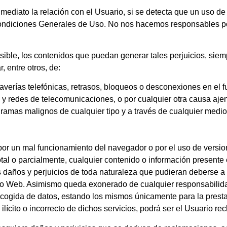
inmediato la relación con el Usuario, si se detecta que un uso d
 Condiciones Generales de Uso. No nos hacemos responsables po
ible, los contenidos que puedan generar tales perjuicios, siem
, entre otros, de:
s, averías telefónicas, retrasos, bloqueos o desconexiones en el
s y redes de telecomunicaciones, o por cualquier otra causa aje
gramas malignos de cualquier tipo y a través de cualquier medio
.
or un mal funcionamiento del navegador o por el uso de versio
total o parcialmente, cualquier contenido o información present
daños y perjuicios de toda naturaleza que pudieran deberse a la
cio Web. Asimismo queda exonerado de cualquier responsabilid
cogida de datos, estando los mismos únicamente para la prestac
ilícito o incorrecto de dichos servicios, podrá ser el Usuario r