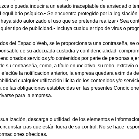
zca o pueda inducir a un estado inaceptable de ansiedad o temo
l equilibrio psíquico.• Se encuentra protegido por la legislación 
haya sido autorizado el uso que se pretenda realizar.• Sea contra
quier tipo de publicidad.• Incluya cualquier tipo de virus o pr
nidos del Espacio Web, se le proporcionara una contraseña, se 
ponsable de su adecuada custodia y confidencialidad, comprom
mencionados servicios y/o contenidos por parte de personas ajena
su contraseña, como, a título enunciativo, su robo, extravío o 
efectúe la notificación anterior, la empresa quedará eximida de
lidad cualquier utilización ilícita de los contenidos y/o servic
a de las obligaciones establecidas en las presentes Condicion
rivarse para la empresa.
 visualización, descarga o utilidad de los elementos e informa
o circunstancias que están fuera de su control. No se hace res
ormaciones ofrecidas.