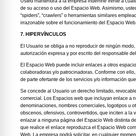
Usted mantendrá a la empresa indemne frente a cual
de su acceso o uso del Espacio Web. Asimismo, usted s
“spiders”, “crawlers” o herramientas similares emplea
irrazonable sobre el funcionamiento del Espacio Web
7. HIPERVÍNCULOS
El Usuario se obliga a no reproducir de ningún modo,
autorización expresa y por escrito del responsable del
El Espacio Web puede incluir enlaces a otros espacios
colaboradoras y/o patrocinadoras. Conforme con ello,
de parte ofertante de los servicios y/o información qu
Se concede al Usuario un derecho limitado, revocable
comercial. Los Espacios web que incluyan enlace a nue
denominaciones, nombres comerciales, logotipos u otro
obscenos, ofensivos, controvertidos, que inciten a la vi
enlazar a ninguna página del Espacio Web distinta de 
que realice el enlace reproduzca el Espacio Web como
Web. La empresa podrá solicitar, en cualquier moment